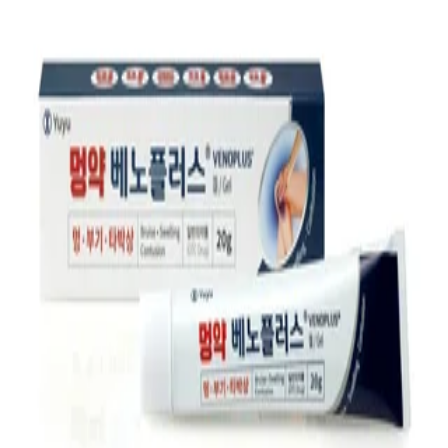
첫 리뷰 작성하기
약국 영수증 등록하고
Naver Pay
포인트 받기
최신순
(5)
거리순
(5)
최저가순
(5)
관심 약국만 보기
지역
7,000
원
25년 6월 인증
업데이트
⚡ 최신
다사랑약국
서울시 송파구
7,000
원