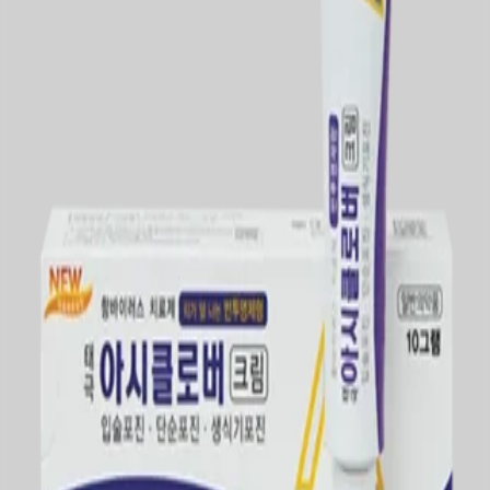
첫 리뷰 작성하기
약국 영수증 등록하고
Naver Pay
포인트 받기
최신순
(2)
거리순
(2)
최저가순
(2)
관심 약국만 보기
지역
3,000
원
26년 2월 인증
업데이트
⚡ 최신
남부장수약국
서울시 서초구
3,000
원