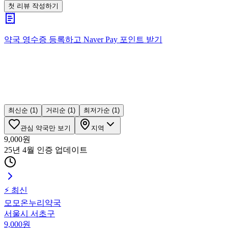
첫 리뷰 작성하기
약국 영수증 등록하고
Naver Pay
포인트 받기
최신순
(1)
거리순
(1)
최저가순
(1)
관심 약국만 보기
지역
9,000
원
25년 4월 인증
업데이트
⚡ 최신
모모온누리약국
서울시 서초구
9,000
원