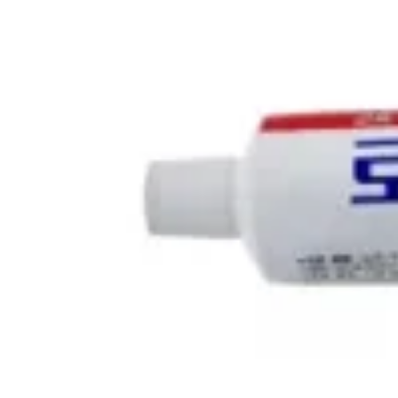
첫 리뷰 작성하기
약국 영수증 등록하고
Naver Pay
포인트 받기
최신순
(2)
거리순
(2)
최저가순
(2)
관심 약국만 보기
지역
5,000
원
26년 2월 인증
업데이트
⚡ 최신
열린약국
서울시 종로구
5,000
원