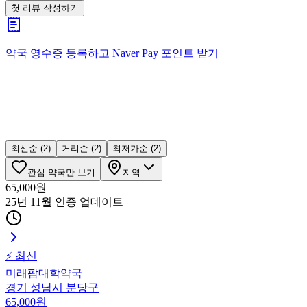
첫 리뷰 작성하기
약국 영수증 등록하고
Naver Pay
포인트 받기
최신순
(2)
거리순
(2)
최저가순
(2)
관심 약국만 보기
지역
65,000
원
25년 11월 인증
업데이트
⚡ 최신
미래팜대학약국
경기 성남시 분당구
65,000
원