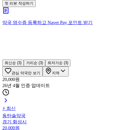
첫 리뷰 작성하기
약국 영수증 등록하고
Naver Pay
포인트 받기
최신순
(3)
거리순
(3)
최저가순
(3)
관심 약국만 보기
지역
20,000
원
26년 4월 인증
업데이트
⚡ 최신
동탄솔약국
경기 화성시
20,000
원