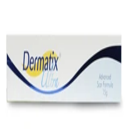
첫 리뷰 작성하기
약국 영수증 등록하고
Naver Pay
포인트 받기
최신순
(4)
거리순
(4)
최저가순
(4)
관심 약국만 보기
지역
34,000
원
26년 7월 인증
업데이트
⚡ 최신
메가센트럴약국
충남 천안시 동남구
34,000
원