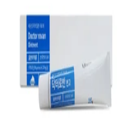
첫 리뷰 작성하기
약국 영수증 등록하고
Naver Pay
포인트 받기
최신순
(1)
거리순
(1)
최저가순
(1)
관심 약국만 보기
지역
3,000
원
26년 2월 인증
업데이트
⚡ 최신
태평양약국
경기 의정부시
3,000
원