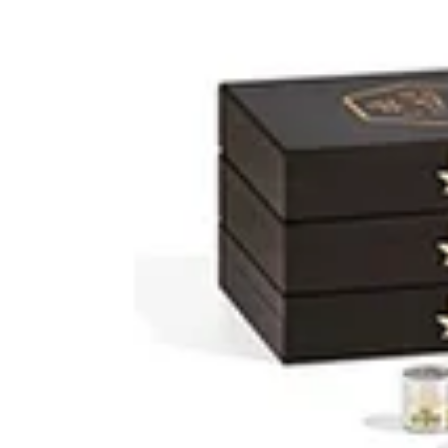
첫 리뷰 작성하기
약국 영수증 등록하고
Naver Pay
포인트 받기
최신순
(2)
거리순
(2)
최저가순
(2)
관심 약국만 보기
지역
3,600,000
원
26년 6월 인증
업데이트
⚡ 최신
시민온누리약국
경기 파주시
3,600,000
원