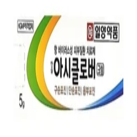
첫 리뷰 작성하기
약국 영수증 등록하고
Naver Pay
포인트 받기
최신순
(2)
거리순
(2)
최저가순
(2)
관심 약국만 보기
지역
2,000
원
26년 4월 인증
업데이트
⚡ 최신
성남메가팩토리약국
경기 성남시 수정구
2,000
원