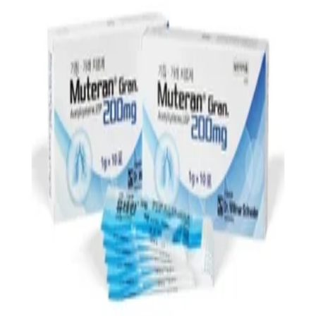
첫 리뷰 작성하기
약국 영수증 등록하고
Naver Pay
포인트 받기
최신순
(1)
거리순
(1)
최저가순
(1)
관심 약국만 보기
지역
3,000
원
26년 4월 인증
업데이트
⚡ 최신
왕솔약국
서울시 중구
3,000
원