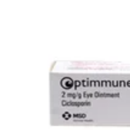
첫 리뷰 작성하기
약국 영수증 등록하고
Naver Pay
포인트 받기
최신순
(2)
거리순
(2)
최저가순
(2)
관심 약국만 보기
지역
28,000
원
26년 7월 인증
업데이트
⚡ 최신
시민온누리약국
경기 파주시
28,000
원