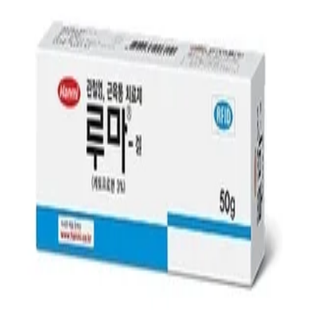
첫 리뷰 작성하기
약국 영수증 등록하고
Naver Pay
포인트 받기
최신순
(1)
거리순
(1)
최저가순
(1)
관심 약국만 보기
지역
3,500
원
26년 5월 인증
업데이트
⚡ 최신
메디킹덤약국
서울시 용산구
3,500
원