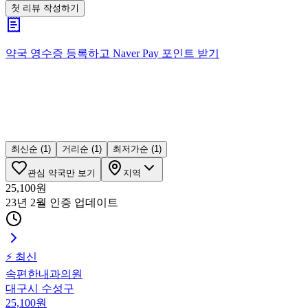
첫 리뷰 작성하기
약국 영수증 등록하고
Naver Pay
포인트 받기
최신순
(1)
거리순
(1)
최저가순
(1)
관심 약국만 보기
지역
25,100
원
23년 2월 인증
업데이트
⚡ 최신
속편한내과의원
대구시 수성구
25,100
원