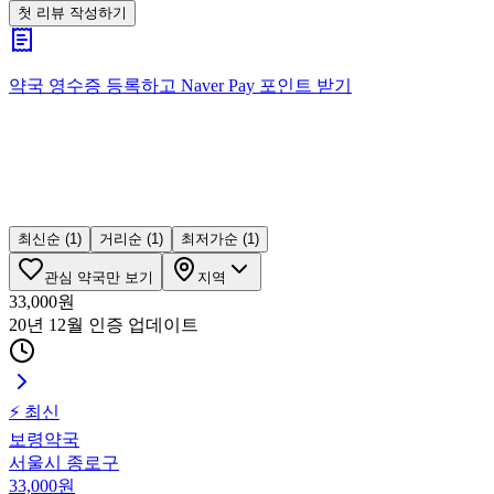
첫 리뷰 작성하기
약국 영수증 등록하고
Naver Pay
포인트 받기
최신순
(1)
거리순
(1)
최저가순
(1)
관심 약국만 보기
지역
33,000
원
20년 12월 인증
업데이트
⚡ 최신
보령약국
서울시 종로구
33,000
원