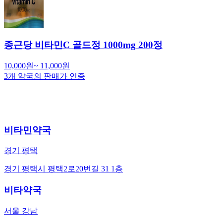
종근당 비타민C 골드정 1000mg 200정
10,000
원
~
11,000
원
3
개 약국의 판매가 인증
비타민약국
경기 평택
경기 평택시 평택2로20번길 31 1층
비타약국
서울 강남