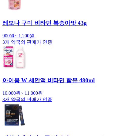
레모나 구미 비타민 복숭아맛 43g
900
원
~
1,200
원
3
개 약국의 판매가 인증
아이봉 W 세안액 비타민 함유 480ml
10,000
원
~
11,000
원
3
개 약국의 판매가 인증