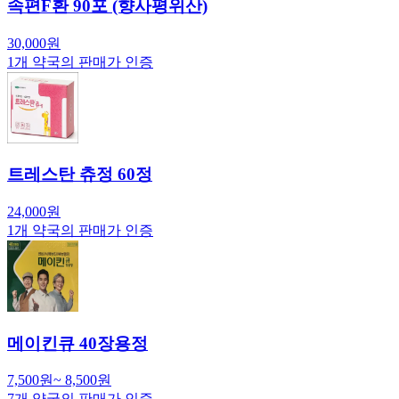
속편F환 90포 (향사평위산)
30,000
원
1
개 약국의 판매가 인증
트레스탄 츄정 60정
24,000
원
1
개 약국의 판매가 인증
메이킨큐 40장용정
7,500
원
~
8,500
원
7
개 약국의 판매가 인증