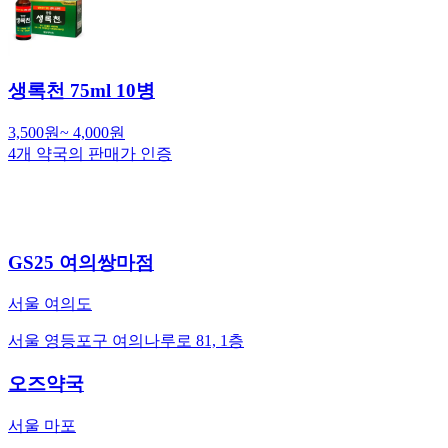
생록천 75ml 10병
3,500
원
~
4,000
원
4
개 약국의 판매가 인증
GS25 여의쌍마점
서울 여의도
서울 영등포구 여의나루로 81, 1층
오즈약국
서울 마포