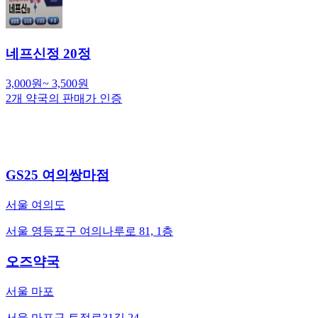
네프신정 20정
3,000
원
~
3,500
원
2
개 약국의 판매가 인증
GS25 여의쌍마점
서울 여의도
서울 영등포구 여의나루로 81, 1층
오즈약국
서울 마포
서울 마포구 토정로31길 24