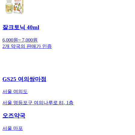
잘크토닉 40ml
6,000
원
~
7,000
원
2
개 약국의 판매가 인증
GS25 여의쌍마점
서울 여의도
서울 영등포구 여의나루로 81, 1층
오즈약국
서울 마포