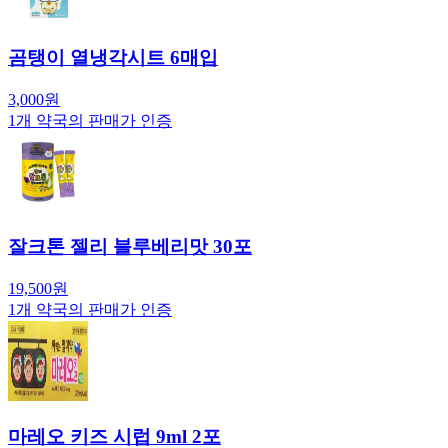
곰탱이 열냉각시트 6매입
3,000
원
1
개 약국의 판매가 인증
잘크톤 젤리 블루베리맛 30포
19,500
원
1
개 약국의 판매가 인증
마레오 키즈 시럽 9ml 2포