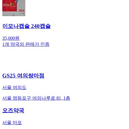
이모나캡슐 240캡슐
35,000
원
1
개 약국의 판매가 인증
GS25 여의쌍마점
서울 여의도
서울 영등포구 여의나루로 81, 1층
오즈약국
서울 마포