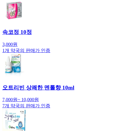
속코정 10정
3,000
원
1
개 약국의 판매가 인증
오트리빈 상쾌한 멘톨향 10ml
7,000
원
~
10,000
원
7
개 약국의 판매가 인증