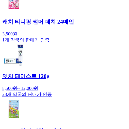
캐치 티니핑 썸머 패치 24매입
3,500
원
1
개 약국의 판매가 인증
잇치 페이스트 120g
8,500
원
~
12,000
원
23
개 약국의 판매가 인증