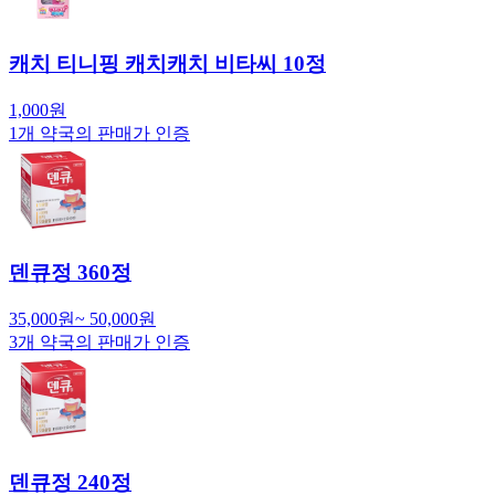
캐치 티니핑 캐치캐치 비타씨 10정
1,000
원
1
개 약국의 판매가 인증
덴큐정 360정
35,000
원
~
50,000
원
3
개 약국의 판매가 인증
덴큐정 240정