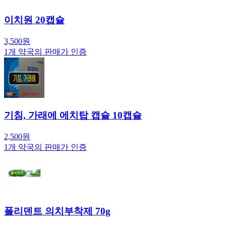
이치원 20캡슐
3,500
원
1
개 약국의 판매가 인증
기침, 가래에 에치탑 캡슐 10캡슐
2,500
원
1
개 약국의 판매가 인증
폴리덴트 의치부착제 70g