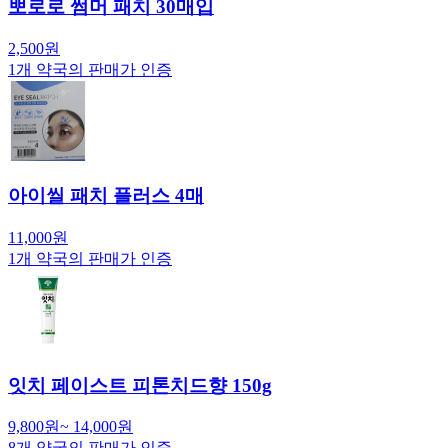
뽀로로 썸머 패치 30매입
2,500
원
1
개 약국의 판매가 인증
아이씰 패치 플러스 4매
11,000
원
1
개 약국의 판매가 인증
잇치 페이스트 피톤치드향 150g
9,800
원
~
14,000
원
8
개 약국의 판매가 인증