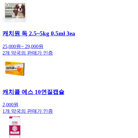
캐치원 독 2.5~5kg 0.5ml 3ea
25,000
원
~
29,000
원
2
개 약국의 판매가 인증
캐치콜 에스 10연질캡슐
2,000
원
1
개 약국의 판매가 인증