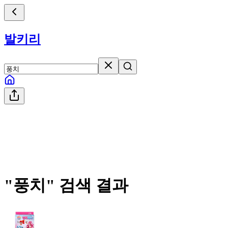
발키리
"
풍치
" 검색 결과