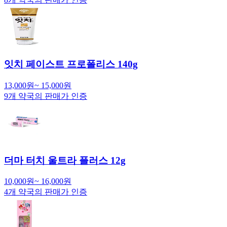
잇치 페이스트 프로폴리스 140g
13,000
원
~
15,000
원
9
개 약국의 판매가 인증
더마 터치 울트라 플러스 12g
10,000
원
~
16,000
원
4
개 약국의 판매가 인증