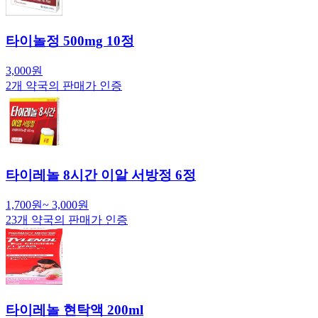
타이놀정 500mg 10정
3,000
원
2
개 약국의 판매가 인증
타이레놀 8시간 이알 서방정 6정
1,700
원
~
3,000
원
23
개 약국의 판매가 인증
타이레놀 현탁액 200ml