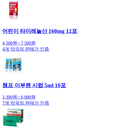
어린이 타이레놀산 160mg 12포
4,500
원
~
7,500
원
4
개 약국의 판매가 인증
챔프 이부펜 시럽 5ml 10포
3,300
원
~
6,000
원
7
개 약국의 판매가 인증