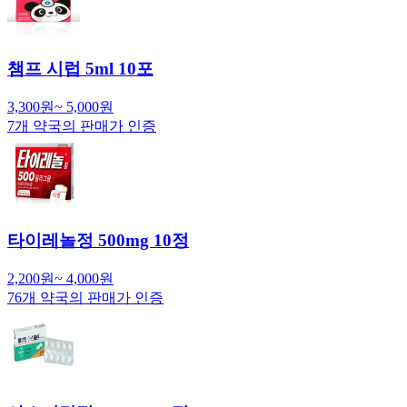
챔프 시럽 5ml 10포
3,300
원
~
5,000
원
7
개 약국의 판매가 인증
타이레놀정 500mg 10정
2,200
원
~
4,000
원
76
개 약국의 판매가 인증