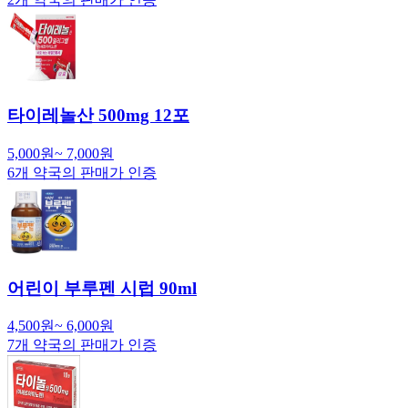
타이레놀산 500mg 12포
5,000
원
~
7,000
원
6
개 약국의 판매가 인증
어린이 부루펜 시럽 90ml
4,500
원
~
6,000
원
7
개 약국의 판매가 인증