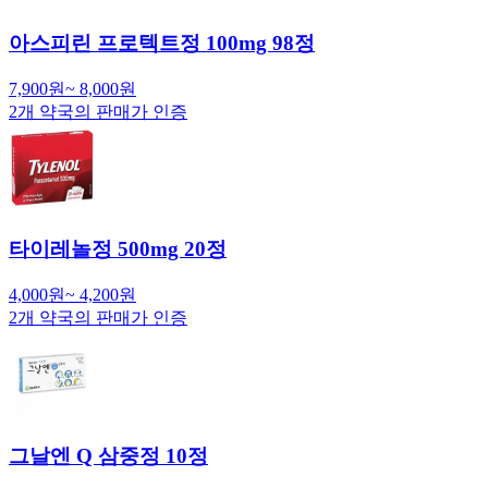
아스피린 프로텍트정 100mg 98정
7,900
원
~
8,000
원
2
개 약국의 판매가 인증
타이레놀정 500mg 20정
4,000
원
~
4,200
원
2
개 약국의 판매가 인증
그날엔 Q 삼중정 10정