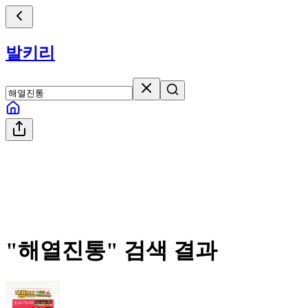
발키리
"
해열진통
" 검색 결과