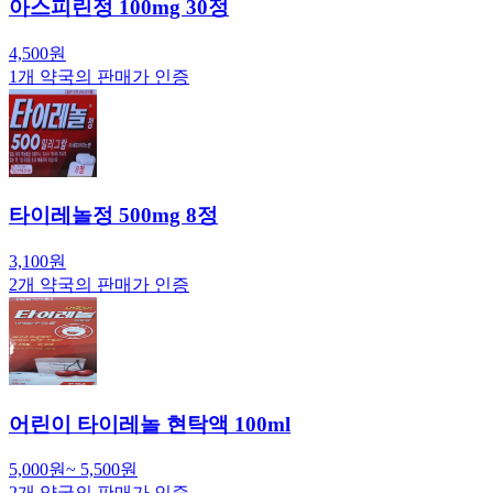
아스피린정 100mg 30정
4,500
원
1
개 약국의 판매가 인증
타이레놀정 500mg 8정
3,100
원
2
개 약국의 판매가 인증
어린이 타이레놀 현탁액 100ml
5,000
원
~
5,500
원
2
개 약국의 판매가 인증