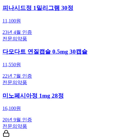
피나시드정 1밀리그램 30정
11,100
원
23년 4월
인증
전문의약품
다모다트 연질캡슐 0.5mg 30캡슐
11,550
원
22년 7월
인증
전문의약품
미노페시아정 1mg 28정
16,100
원
20년 9월
인증
전문의약품