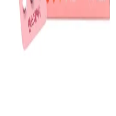
25년 8월
인증
마그비 이엑스 연질캡슐 120캡슐
48,000
원
25년 8월
인증
센스데이정 21정
7,000
원
25년 6월
인증
더 많은 가격 정보를 확인하세요
현재
6
개 상품을 보고 계시며,
로그인하면 전체 상품의 가격
을 볼 수 있습니다
로그인 및 회원 가입