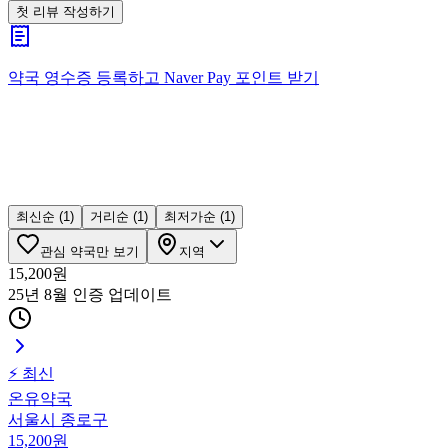
첫 리뷰 작성하기
약국 영수증 등록하고
Naver Pay
포인트 받기
최신순
(1)
거리순
(1)
최저가순
(1)
관심 약국만 보기
지역
15,200
원
25년 8월 인증
업데이트
⚡ 최신
온유약국
서울시 종로구
15,200
원