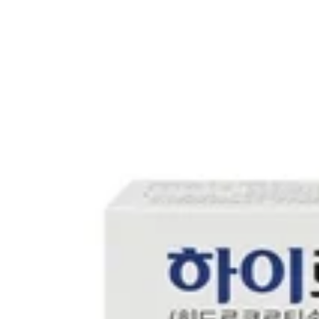
첫 리뷰 작성하기
약국 영수증 등록하고
Naver Pay
포인트 받기
최신순
(2)
거리순
(2)
최저가순
(2)
관심 약국만 보기
지역
4,000
원
26년 5월 인증
업데이트
⚡ 최신
메가자이언트약국
부산시 사상구
4,000
원