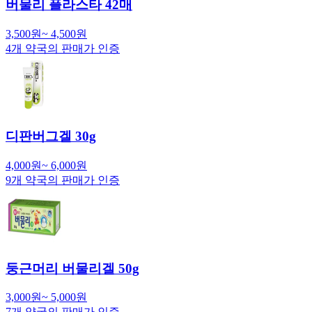
버물리 플라스타 42매
3,500
원
~
4,500
원
4
개 약국의 판매가 인증
디판버그겔 30g
4,000
원
~
6,000
원
9
개 약국의 판매가 인증
둥근머리 버물리겔 50g
3,000
원
~
5,000
원
7
개 약국의 판매가 인증