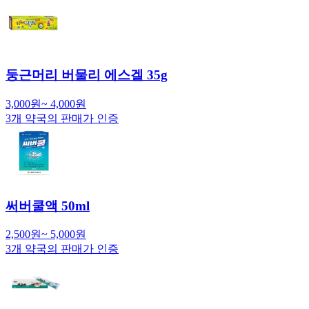
둥근머리 버물리 에스겔 35g
3,000
원
~
4,000
원
3
개 약국의 판매가 인증
써버쿨액 50ml
2,500
원
~
5,000
원
3
개 약국의 판매가 인증