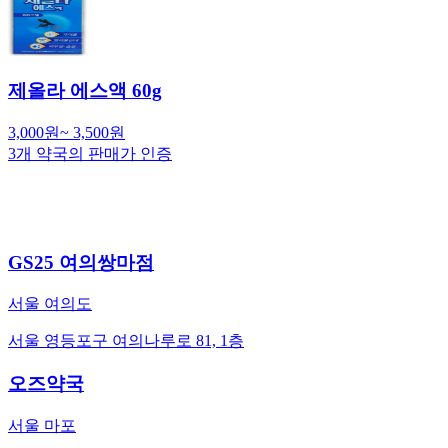
제올라 에스액 60g
3,000
원
~
3,500
원
3
개 약국의 판매가 인증
GS25 여의쌍마점
서울 여의도
서울 영등포구 여의나루로 81, 1층
오즈약국
서울 마포