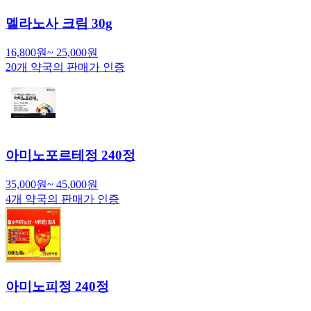
멜라노사 크림 30g
16,800
원
~
25,000
원
20
개 약국의 판매가 인증
아미노포르테정 240정
35,000
원
~
45,000
원
4
개 약국의 판매가 인증
아미노피정 240정