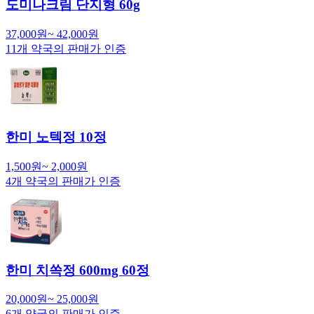
도미나크림 단지형 60g
37,000
원
~
42,000
원
11
개 약국의 판매가 인증
한미 노텍정 10정
1,500
원
~
2,000
원
4
개 약국의 판매가 인증
한미 치쏙정 600mg 60정
20,000
원
~
25,000
원
6
개 약국의 판매가 인증