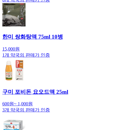
한미 쌍화탕액 75ml 10병
15,000
원
1
개 약국의 판매가 인증
구미 포비돈 요오드액 25ml
600
원
~
1,000
원
3
개 약국의 판매가 인증